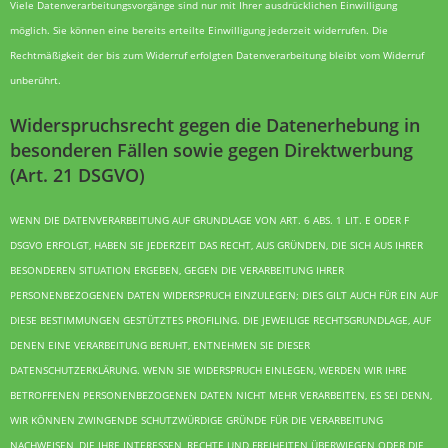
Viele Datenverarbeitungsvorgänge sind nur mit Ihrer ausdrücklichen Einwilligung
möglich. Sie können eine bereits erteilte Einwilligung jederzeit widerrufen. Die
Rechtmäßigkeit der bis zum Widerruf erfolgten Datenverarbeitung bleibt vom Widerruf
unberührt.
Widerspruchsrecht gegen die Datenerhebung in
besonderen Fällen sowie gegen Direktwerbung
(Art. 21 DSGVO)
WENN DIE DATENVERARBEITUNG AUF GRUNDLAGE VON ART. 6 ABS. 1 LIT. E ODER F
DSGVO ERFOLGT, HABEN SIE JEDERZEIT DAS RECHT, AUS GRÜNDEN, DIE SICH AUS IHRER
BESONDEREN SITUATION ERGEBEN, GEGEN DIE VERARBEITUNG IHRER
PERSONENBEZOGENEN DATEN WIDERSPRUCH EINZULEGEN; DIES GILT AUCH FÜR EIN AUF
DIESE BESTIMMUNGEN GESTÜTZTES PROFILING. DIE JEWEILIGE RECHTSGRUNDLAGE, AUF
DENEN EINE VERARBEITUNG BERUHT, ENTNEHMEN SIE DIESER
DATENSCHUTZERKLÄRUNG. WENN SIE WIDERSPRUCH EINLEGEN, WERDEN WIR IHRE
BETROFFENEN PERSONENBEZOGENEN DATEN NICHT MEHR VERARBEITEN, ES SEI DENN,
WIR KÖNNEN ZWINGENDE SCHUTZWÜRDIGE GRÜNDE FÜR DIE VERARBEITUNG
NACHWEISEN, DIE IHRE INTERESSEN, RECHTE UND FREIHEITEN ÜBERWIEGEN ODER DIE