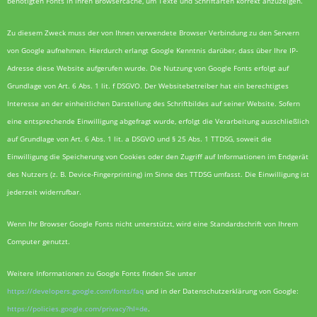
benötigten Fonts in ihren Browsercache, um Texte und Schriftarten korrekt anzuzeigen.
Zu diesem Zweck muss der von Ihnen verwendete Browser Verbindung zu den Servern
von Google aufnehmen. Hierdurch erlangt Google Kenntnis darüber, dass über Ihre IP-
Adresse diese Website aufgerufen wurde. Die Nutzung von Google Fonts erfolgt auf
Grundlage von Art. 6 Abs. 1 lit. f DSGVO. Der Websitebetreiber hat ein berechtigtes
Interesse an der einheitlichen Darstellung des Schriftbildes auf seiner Website. Sofern
eine entsprechende Einwilligung abgefragt wurde, erfolgt die Verarbeitung ausschließlich
auf Grundlage von Art. 6 Abs. 1 lit. a DSGVO und § 25 Abs. 1 TTDSG, soweit die
Einwilligung die Speicherung von Cookies oder den Zugriff auf Informationen im Endgerät
des Nutzers (z. B. Device-Fingerprinting) im Sinne des TTDSG umfasst. Die Einwilligung ist
jederzeit widerrufbar.
Wenn Ihr Browser Google Fonts nicht unterstützt, wird eine Standardschrift von Ihrem
Computer genutzt.
Weitere Informationen zu Google Fonts finden Sie unter
https://developers.google.com/fonts/faq
und in der Datenschutzerklärung von Google:
https://policies.google.com/privacy?hl=de
.